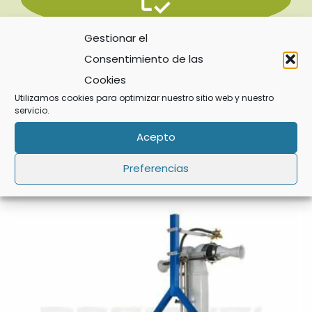
Gestionar el
Métodos de pago
Transferencia bancaria, Visa y MasterCard.
Consentimiento de las
Cookies
Utilizamos cookies para optimizar nuestro sitio web y nuestro
servicio.
Acepto
También te recomendamos...
Preferencias