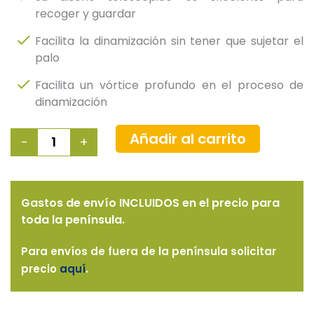
recoger y guardar
Facilita la dinamización sin tener que sujetar el
palo
Facilita un vórtice profundo en el proceso de
dinamización
Pack
Añadir al carrito
-
+
Dinamiza
cantidad
Gastos de envío INCLUIDOS en el precio para
toda la península.
Para envíos de fuera de la península solicitar
precio
aquí
.