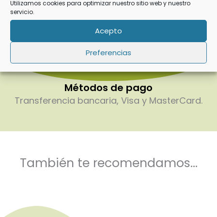
Hacemos envíos al resto de España.
Utilizamos cookies para optimizar nuestro sitio web y nuestro
servicio.
Solicitar información.
Acepto
Preferencias
Métodos de pago
Transferencia bancaria, Visa y MasterCard.
También te recomendamos...