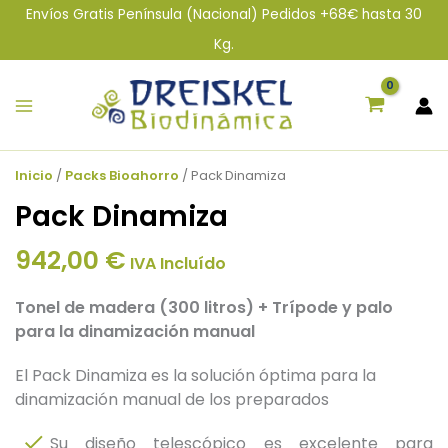
Ir
Envíos Gratis Península (Nacional) Pedidos +68€ hasta 30
al
Kg.
contenido
Inicio
/
Packs Bioahorro
/ Pack Dinamiza
Pack Dinamiza
942,00
€
IVA Incluído
Tonel de madera (300 litros) + Trípode y palo
para la dinamización manual
El Pack Dinamiza es la solución óptima para la
dinamización manual de los preparados
Su diseño telescópico es excelente para