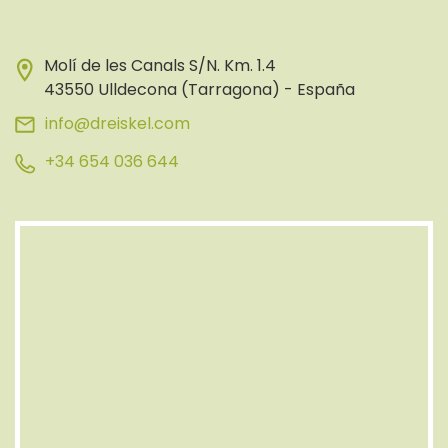
Molí de les Canals S/N. Km. 1.4
43550 Ulldecona (Tarragona) - España
info@dreiskel.com
+34 654 036 644