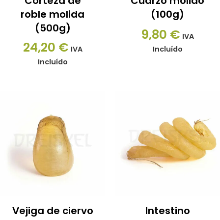
Corteza de
Cuarzo molido
roble molida
(100g)
(500g)
9,80
€
IVA
24,20
€
IVA
Incluído
Incluído
Vejiga de ciervo
Intestino