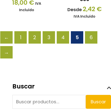
18,00
€
en
IVA
2,42
€
Desde
la
Incluído
IVA Incluído
página
de
producto
←
1
2
3
4
5
6
→
Buscar
por:
Buscar
Buscar