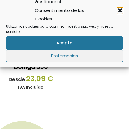
producto
Gestionar el
tiene
Consentimiento de las
múltiples
Cookies
variantes.
Utilizamos cookies para optimizar nuestro sitio web y nuestro
servicio.
Las
Acepto
opciones
se
Preferencias
Preparado de
pueden
boñiga 500
elegir
23,09
€
en
Desde
la
IVA Incluído
página
de
producto