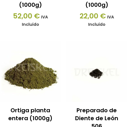
(1000g)
(1000g)
52,00
€
22,00
€
IVA
IVA
Incluído
Incluído
Este
producto
tiene
múltiples
variantes.
Las
opciones
se
Ortiga planta
Preparado de
pueden
entera (1000g)
Diente de León
elegir
506