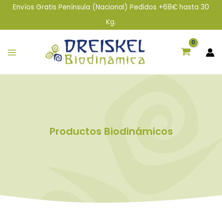
Ir
Envíos Gratis Península (Nacional) Pedidos +68€ hasta 30
al
Kg.
contenido
Productos Biodinámicos