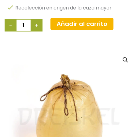
Recolección en origen de la caza mayor
Vejiga
Añadir al carrito
-
+
de
ciervo
grande
cantidad