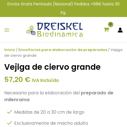
Ir
Envíos Gratis Península (Nacional) Pedidos +68€ hasta 30
al
Kg.
contenido
Inicio
/
Envoltorios para elaboración de preparados
/ Vejiga
de ciervo grande
Vejiga de ciervo grande
57,20
€
IVA Incluído
Necesaria para la elaboración del
preparado de
milenrama
Medidas de 20 a 30 cm de largo
Exclusivamente de macho adulto