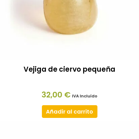
Vejiga de ciervo pequeña
32,00
€
IVA Incluído
Añadir al carrito
Este
producto