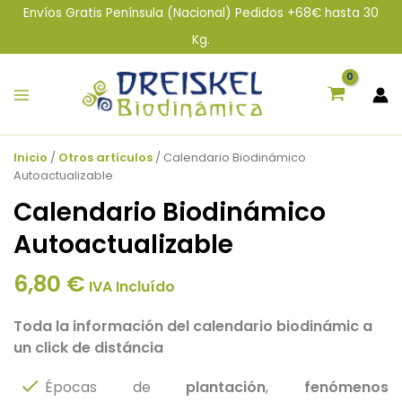
Ir
Envíos Gratis Península (Nacional) Pedidos +68€ hasta 30
al
Kg.
contenido
Inicio
/
Otros artículos
/ Calendario Biodinámico
Autoactualizable
Calendario Biodinámico
Autoactualizable
6,80
€
IVA Incluído
Toda la información del calendario biodinámic a
un click de distáncia
Épocas de
plantación
,
fenómenos