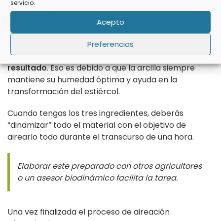
servicio.
Aunque su receta nos habla de usar un recipiente de
Acepto
madera,
mi experiencia personal
es que si utilizas
un
recipiente de arcilla para nuestra climatología
que
Preferencias
es más seca que en Alemania,
obtendrás un mejor
resultado
. Eso es debido a que la arcilla siempre
mantiene su humedad óptima y ayuda en la
transformación del estiércol.
Cuando tengas los tres ingredientes, deberás
“dinamizar” todo el material con el objetivo de
airearlo todo durante el transcurso de una hora.
Elaborar este preparado con otros agricultores
o un asesor biodinámico facilita la tarea
.
Una vez finalizada el proceso de aireación