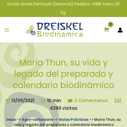
Tu
Tu
Envíos Gratis Península (Nacional) Pedidos +68€ hasta 30
Nombre*
Correo
Kg.
Electrónico*
María Thun, su vida y
legado del preparado y
calendario biodinámico
13/09/2021
10 min
2 Comentarios
4290 visitas
Inicio
->
Agro-culturizate
->
Guías Prácticas
->
María Thun, su
vida y legado del preparado y calendario biodinámico