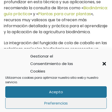
profundizar en esta técnica y sus aplicaciones, se
recomienda la consulta de libros como «
Biodinámica:
guía práctica
» y «
Plantas para curar plantas
«,
recursos muy valiosos que te ofrecen más
información detallada y práctica para el aprendizaje
y la aplicación de la agricultura biodinámica.
La integración del fungicida de cola de caballo en las
prácticas agrícolas biodinámicas representa un
paso importante hacia la
sostenibilidad
y la
salud
Gestionar el
del ecosistema agrícola
, al tiempo que te ofrece
Consentimiento de las
una alternativa natural y efectiva para el posibles
Cookies
control de plagas y enfermedades en tus cultivos.
Utilizamos cookies para optimizar nuestro sitio web y nuestro
servicio.
Acepto
Preferencias