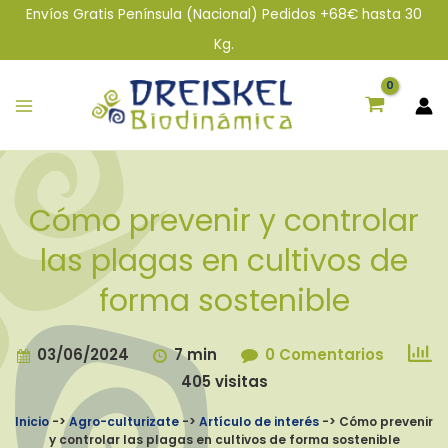
Tu
Tu
Envíos Gratis Península (Nacional) Pedidos +68€ hasta 30
Nombre*
Correo
Kg.
Electrónico*
Cómo prevenir y controlar
las plagas en cultivos de
forma sostenible
03/06/2024
7 min
0 Comentarios
405 visitas
Inicio
->
Agro-culturizate
->
Artículo de interés
->
Cómo prevenir
y controlar las plagas en cultivos de forma sostenible