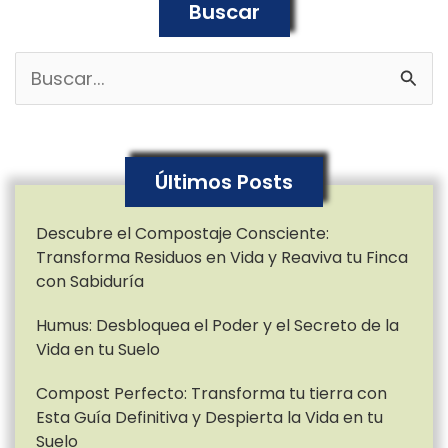
Buscar
B
u
s
Últimos Posts
c
a
Descubre el Compostaje Consciente:
Transforma Residuos en Vida y Reaviva tu Finca
r
con Sabiduría
p
Humus: Desbloquea el Poder y el Secreto de la
o
Vida en tu Suelo
r
Compost Perfecto: Transforma tu tierra con
:
Esta Guía Definitiva y Despierta la Vida en tu
Suelo