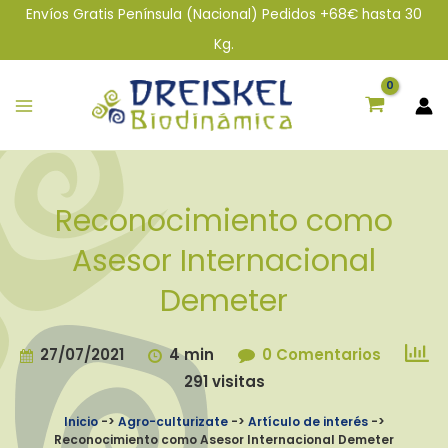
Tu
Tu
Envíos Gratis Península (Nacional) Pedidos +68€ hasta 30
Nombre*
Correo
Kg.
Electrónico*
Reconocimiento como
Asesor Internacional
Demeter
27/07/2021
4 min
0 Comentarios
291 visitas
Inicio
->
Agro-culturizate
->
Artículo de interés
->
Reconocimiento como Asesor Internacional Demeter