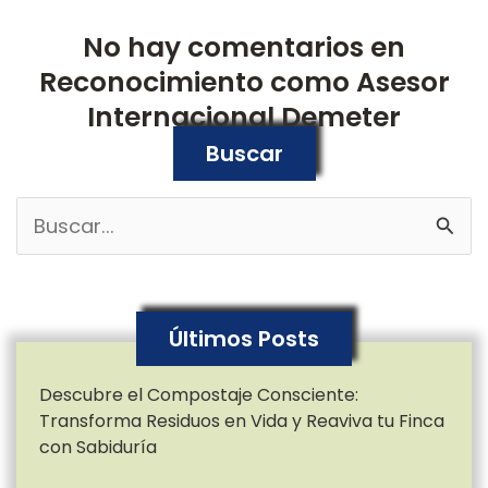
No hay comentarios en
Reconocimiento como Asesor
Internacional Demeter
Buscar
B
u
s
Últimos Posts
c
a
Descubre el Compostaje Consciente:
Transforma Residuos en Vida y Reaviva tu Finca
r
con Sabiduría
p